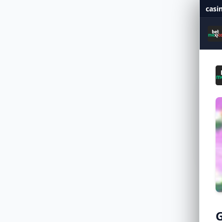
casi
G