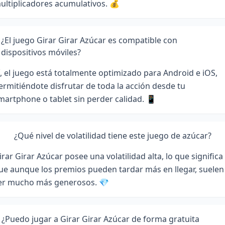
ultiplicadores acumulativos. 💰
¿El juego Girar Girar Azúcar es compatible con
dispositivos móviles?
í, el juego está totalmente optimizado para Android e iOS,
ermitiéndote disfrutar de toda la acción desde tu
martphone o tablet sin perder calidad. 📱
¿Qué nivel de volatilidad tiene este juego de azúcar?
irar Girar Azúcar posee una volatilidad alta, lo que significa
ue aunque los premios pueden tardar más en llegar, suelen
er mucho más generosos. 💎
¿Puedo jugar a Girar Girar Azúcar de forma gratuita