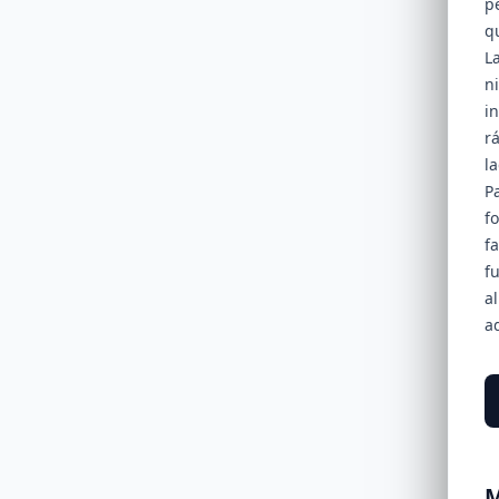
p
q
L
n
i
r
l
P
f
f
f
a
a
M