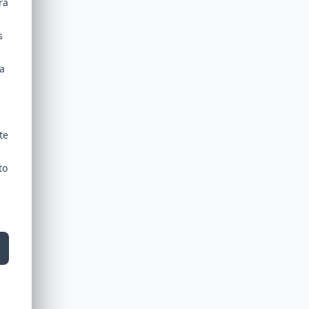
ra
s
a
te
to