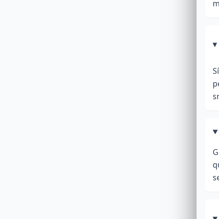
m
S
p
s
G
q
s