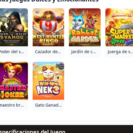
Poder del sol svarog
Cazador del Oeste Bingo
Jardín de conejos
Juerga de supermerc
maestro bromista
Gato Ganador Ganador
specificaciones del Juego