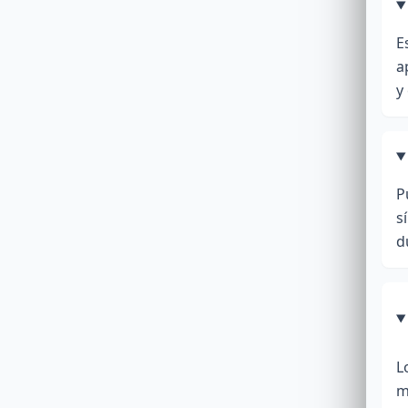
E
a
y
P
s
d
L
m