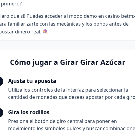
primero?
Claro que sí! Puedes acceder al modo demo en casino betm
ara familiarizarte con las mecánicas y los bonos antes de
postar dinero real. 🍭
Cómo jugar a Girar Girar Azúcar
Ajusta tu apuesta
Utiliza los controles de la interfaz para seleccionar la
cantidad de monedas que deseas apostar por cada giro
Gira los rodillos
Presiona el botón de giro central para poner en
movimiento los símbolos dulces y buscar combinacion