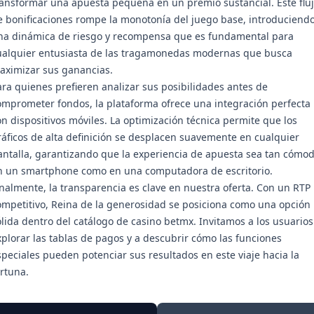
ransformar una apuesta pequeña en un premio sustancial. Este flu
e bonificaciones rompe la monotonía del juego base, introduciend
na dinámica de riesgo y recompensa que es fundamental para
ualquier entusiasta de las tragamonedas modernas que busca
aximizar sus ganancias.
ara quienes prefieren analizar sus posibilidades antes de
omprometer fondos, la plataforma ofrece una integración perfecta
on dispositivos móviles. La optimización técnica permite que los
ráficos de alta definición se desplacen suavemente en cualquier
antalla, garantizando que la experiencia de apuesta sea tan cómo
n un smartphone como en una computadora de escritorio.
inalmente, la transparencia es clave en nuestra oferta. Con un RTP
ompetitivo, Reina de la generosidad se posiciona como una opción
ólida dentro del catálogo de casino betmx. Invitamos a los usuarios
xplorar las tablas de pagos y a descubrir cómo las funciones
speciales pueden potenciar sus resultados en este viaje hacia la
ortuna.