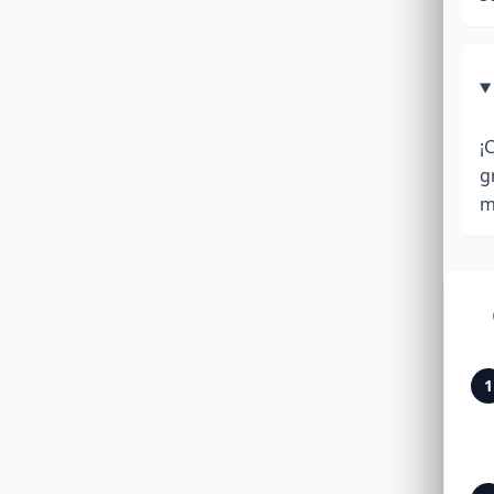
¡
g
m
1