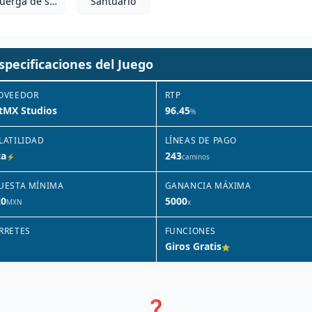
Juerga de supermercado
Santuario
specificaciones del Juego
OVEEDOR
RTP
tMX Studios
96.45
%
LATILIDAD
LÍNEAS DE PAGO
ta
243
⚡
caminos
UESTA MÍNIMA
GANANCIA MÁXIMA
20
5000
MXN
x
RRETES
FUNCIONES
Giros Gratis
⭐
❓