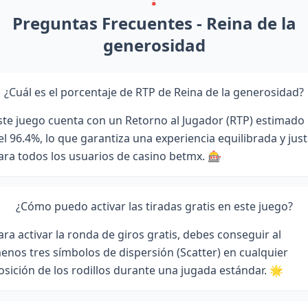
Preguntas Frecuentes - Reina de la
generosidad
¿Cuál es el porcentaje de RTP de Reina de la generosidad?
ste juego cuenta con un Retorno al Jugador (RTP) estimado
el 96.4%, lo que garantiza una experiencia equilibrada y jus
ara todos los usuarios de casino betmx. 🎰
¿Cómo puedo activar las tiradas gratis en este juego?
ara activar la ronda de giros gratis, debes conseguir al
enos tres símbolos de dispersión (Scatter) en cualquier
osición de los rodillos durante una jugada estándar. 🌟