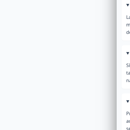
L
m
d
S
t
n
P
a
s