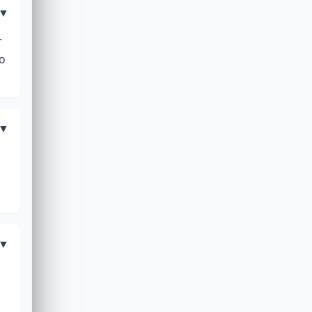
▼
r
do
▼
▼