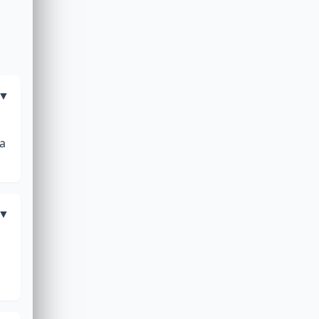
▼
ta
▼