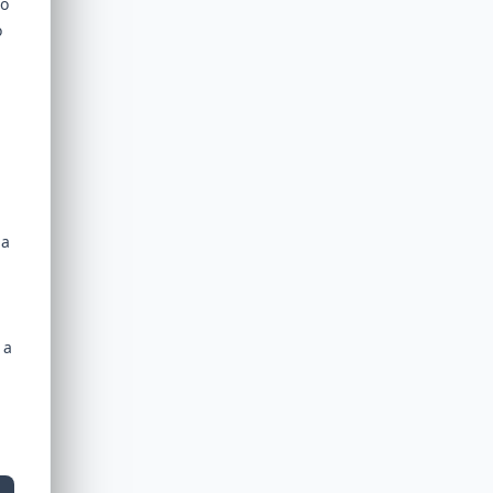
jo
o
da
 a