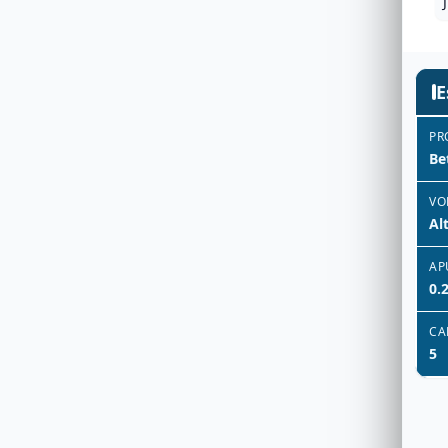
E
PR
Be
VO
Al
AP
0.
CA
5