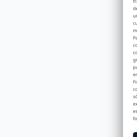
t
d
u
c
m
P
c
c
g
p
e
F
c
s
e
e
f